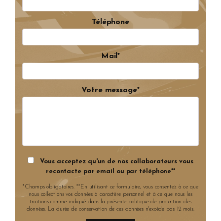
Téléphone
Mail*
Votre message*
Vous acceptez qu'un de nos collaborateurs vous
recontacte par email ou par téléphone**
*Champs obligatoires. **En utilisant ce formulaire, vous consentez à ce que
nous collections vos données à caractère personnel et à ce que nous les
traitions comme indiqué dans la présente politique de protection des
données. La durée de conservation de ces données n'excède pas 12 mois.