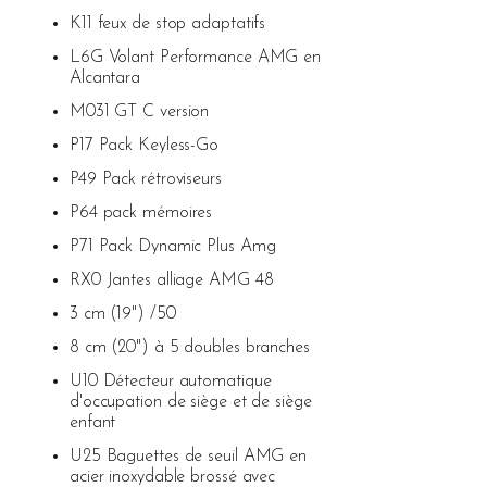
K11 feux de stop adaptatifs
L6G Volant Performance AMG en
Alcantara
M031 GT C version
P17 Pack Keyless-Go
P49 Pack rétroviseurs
P64 pack mémoires
P71 Pack Dynamic Plus Amg
RX0 Jantes alliage AMG 48
3 cm (19") /50
8 cm (20") à 5 doubles branches
U10 Détecteur automatique
d'occupation de siège et de siège
enfant
U25 Baguettes de seuil AMG en
acier inoxydable brossé avec