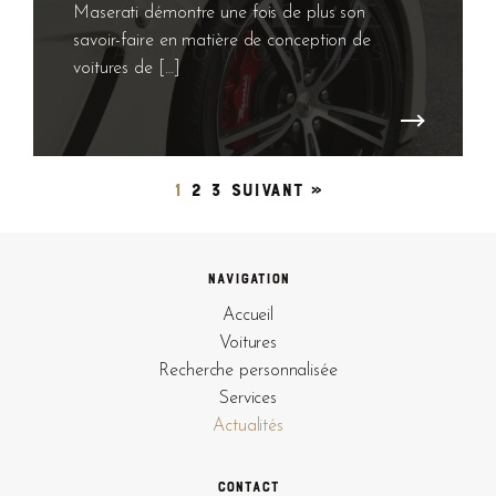
Maserati démontre une fois de plus son
savoir-faire en matière de conception de
voitures de […]
1
2
3
Suivant »
Navigation
Accueil
Voitures
Recherche personnalisée
Services
Actualités
Contact