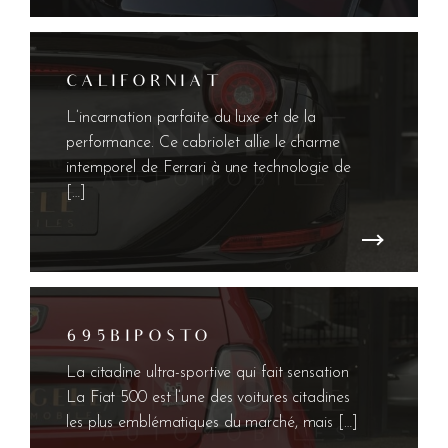
C A L I F O R N I A T
L’incarnation parfaite du luxe et de la
performance. Ce cabriolet allie le charme
intemporel de Ferrari à une technologie de
[…]
6 9 5 B I P O S T O
La citadine ultra-sportive qui fait sensation
La Fiat 500 est l’une des voitures citadines
les plus emblématiques du marché, mais […]