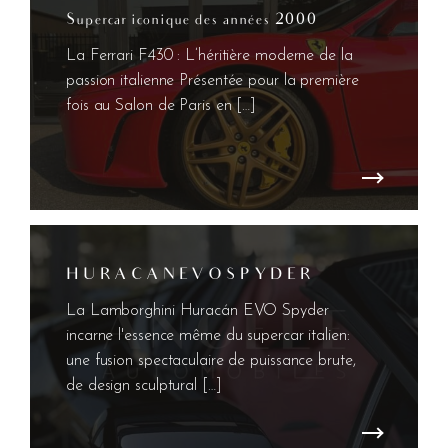
Supercar iconique des années 2000
La Ferrari F430 : L’héritière moderne de la
passion italienne Présentée pour la première
fois au Salon de Paris en […]
H U R A C A N E V O S P Y D E R
La Lamborghini Huracán EVO Spyder
incarne l'essence même du supercar italien:
une fusion spectaculaire de puissance brute,
de design sculptural […]