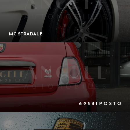
MC STRADALE
6 9 5 B I P O S T O