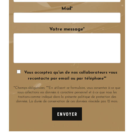
Mail*
Votre message*
Vous acceptez qu'un de nos collaborateurs vous
recontacte par email ou par téléphone**
*Champs obligatoires. **En utilisant ce formulaire, vous consentez à ce que
nous collections vos données à caractère personnel et à ce que nous les
traitions comme indiqué dans la présente politique de protection des
données. La durée de conservation de ces données n'excède pas 12 mois.