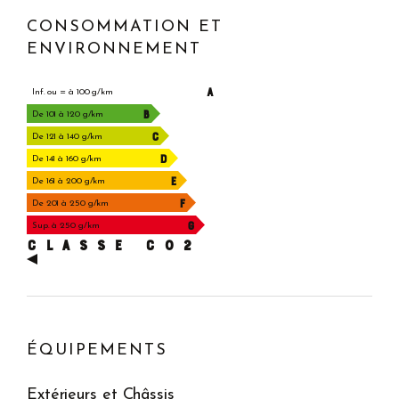
CONSOMMATION ET
ENVIRONNEMENT
A
Inf. ou = à 100 g/km
B
De 101 à 120 g/km
C
De 121 à 140 g/km
D
De 141 à 160 g/km
E
De 161 à 200 g/km
F
De 201 à 250 g/km
G
Sup. à 250 g/km
CLASSE C02
ÉQUIPEMENTS
Extérieurs et Châssis