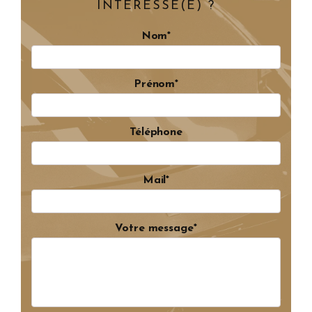
INTÉRESSÉ(E) ?
Nom*
Prénom*
Téléphone
Mail*
Votre message*