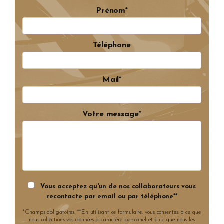
Prénom*
Téléphone
Mail*
Votre message*
Vous acceptez qu'un de nos collaborateurs vous
recontacte par email ou par téléphone**
*Champs obligatoires. **En utilisant ce formulaire, vous consentez à ce que
nous collections vos données à caractère personnel et à ce que nous les