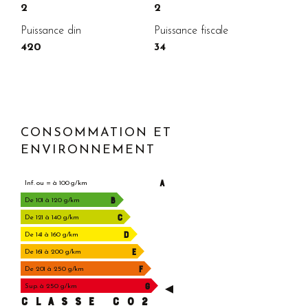
2
2
Puissance din
Puissance fiscale
420
34
CONSOMMATION ET
ENVIRONNEMENT
A
Inf. ou = à 100 g/km
B
De 101 à 120 g/km
C
De 121 à 140 g/km
D
De 141 à 160 g/km
E
De 161 à 200 g/km
F
De 201 à 250 g/km
G
Sup. à 250 g/km
CLASSE C02