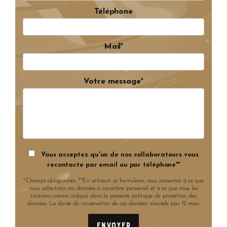
Téléphone
Mail*
Votre message*
Vous acceptez qu'un de nos collaborateurs vous
recontacte par email ou par téléphone**
*Champs obligatoires. **En utilisant ce formulaire, vous consentez à ce que
nous collections vos données à caractère personnel et à ce que nous les
traitions comme indiqué dans la présente politique de protection des
données. La durée de conservation de ces données n'excède pas 12 mois.