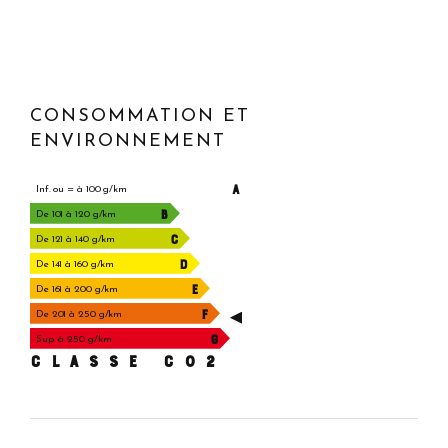
CONSOMMATION ET
ENVIRONNEMENT
A
Inf. ou = à 100 g/km
B
De 101 à 120 g/km
C
De 121 à 140 g/km
D
De 141 à 160 g/km
E
De 161 à 200 g/km
F
De 201 à 250 g/km
G
Sup. à 250 g/km
CLASSE C02