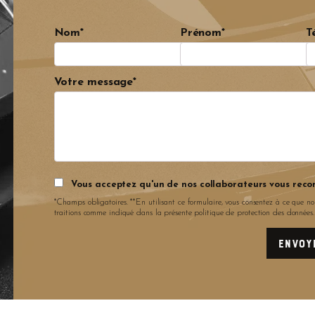
Nom*
Prénom*
T
Votre message*
Vous acceptez qu'un de nos collaborateurs vous reco
*Champs obligatoires. **En utilisant ce formulaire, vous consentez à ce que no
traitions comme indiqué dans la présente politique de protection des données