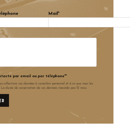
éléphone
Mail*
ntacte par email ou par téléphone**
us collections vos données à caractère personnel et à ce que nous les
. La durée de conservation de ces données n'excède pas 12 mois.