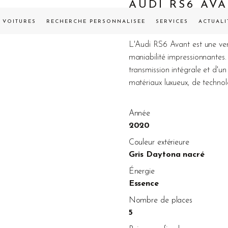
AUDI RS6 AV
124 990,00
€
VOITURES
RECHERCHE PERSONNALISÉE
SERVICES
ACTUALI
L'Audi RS6 Avant est une versi
maniabilité impressionnantes.
transmission intégrale et d'un 
matériaux luxueux, de techno
Année
2020
Couleur extérieure
Gris Daytona nacré
Énergie
Essence
Nombre de places
5