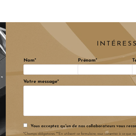
INTÉRESS
Nom*
Prénom*
T
Votre message*
Vous acceptez qu'un de nos collaborateurs vous reco
*Champs obligatoires. **En utilisant ce formulaire, vous consentez à ce que no