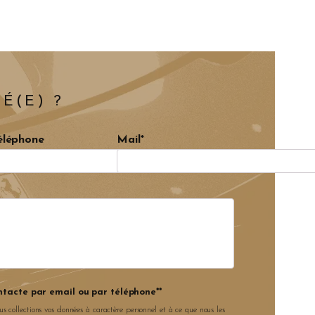
É(E) ?
éléphone
Mail*
ntacte par email ou par téléphone**
us collections vos données à caractère personnel et à ce que nous les