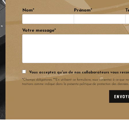
Nom*
Prénom*
T
Votre message*
Vous acceptez qu'un de nos collaborateurs vous reco
*Champs obligatoires. **En utilisant ce formulaire, vous consentez à ce que no
traitions comme indiqué dans la présente politique de protection des données