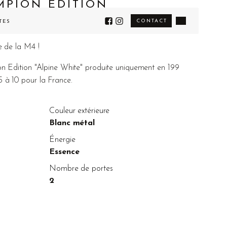
PION EDITION
CONTACT
TÉS
e de la M4 !
ition "Alpine White" produite uniquement en 199
5 à 10 pour la France.
Couleur extérieure
Blanc métal
Énergie
Essence
Nombre de portes
2