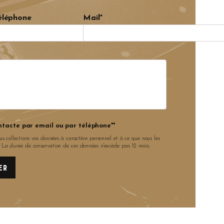
éléphone
Mail*
ntacte par email ou par téléphone**
us collections vos données à caractère personnel et à ce que nous les
. La durée de conservation de ces données n'excède pas 12 mois.