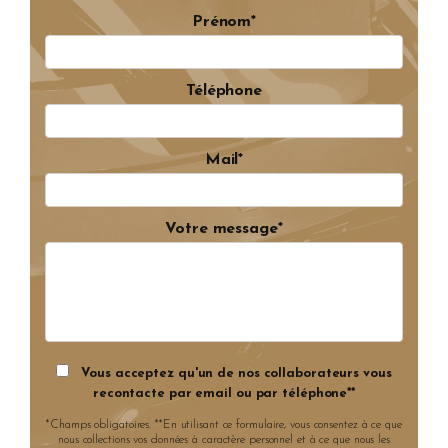
Prénom*
Téléphone
Mail*
Votre message*
Vous acceptez qu'un de nos collaborateurs vous
recontacte par email ou par téléphone**
*Champs obligatoires. **En utilisant ce formulaire, vous consentez à ce que
nous collections vos données à caractère personnel et à ce que nous les