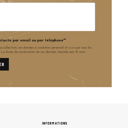
ntacte par email ou par téléphone**
us collections vos données à caractère personnel et à ce que nous les
. La durée de conservation de ces données n'excède pas 12 mois.
Informations