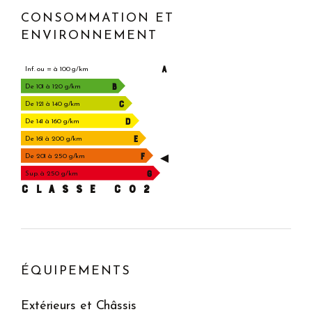
CONSOMMATION ET
ENVIRONNEMENT
A
Inf. ou = à 100 g/km
B
De 101 à 120 g/km
C
De 121 à 140 g/km
D
De 141 à 160 g/km
E
De 161 à 200 g/km
F
De 201 à 250 g/km
G
Sup. à 250 g/km
CLASSE C02
ÉQUIPEMENTS
Extérieurs et Châssis