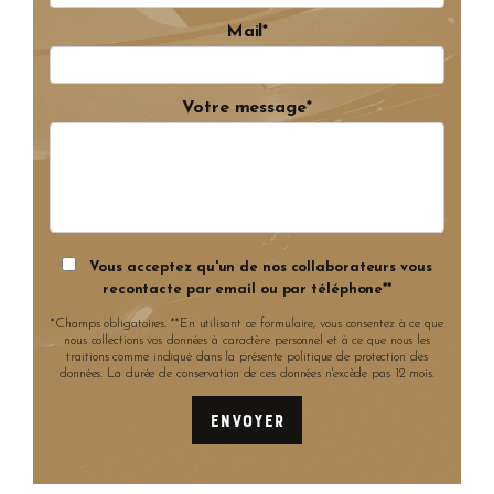
Mail*
Votre message*
Vous acceptez qu'un de nos collaborateurs vous
recontacte par email ou par téléphone**
*Champs obligatoires. **En utilisant ce formulaire, vous consentez à ce que
nous collections vos données à caractère personnel et à ce que nous les
traitions comme indiqué dans la présente politique de protection des
données. La durée de conservation de ces données n'excède pas 12 mois.