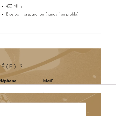
433 MHz
Bluetooth preparation (hands free profile)
É(E) ?
éléphone
Mail*