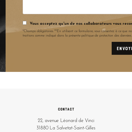
Vous acceptez qu'un de nos collaborateurs vous reco
*Champs obligatoires. **En utilisant ce formulaire, vous consentez à ce que no
traitions comme indiqué dans la présente politique de protection des données
Contact
22, avenue Léonard de Vinci
31880 La Salvetat-Saint-Gilles