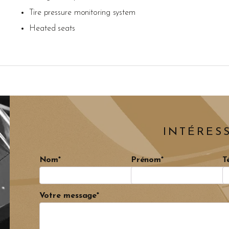
Tire pressure monitoring system
Heated seats
INTÉRESS
Nom*
Prénom*
T
Votre message*