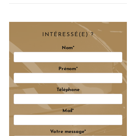
INTÉRESSÉ(E) ?
Nom*
Prénom*
Téléphone
Mail*
Votre message*