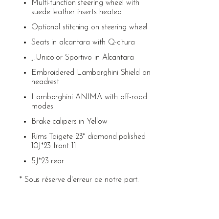
Multi-function steering wheel with
suede leather inserts heated
Optional stitching on steering wheel
Seats in alcantara with Q-citura
J.Unicolor Sportivo in Alcantara
Embroidered Lamborghini Shield on
headrest
Lamborghini ANIMA with off-road
modes
Brake calipers in Yellow
Rims Taigete 23* diamond polished
10J*23 front 11
5J*23 rear
* Sous réserve d'erreur de notre part.