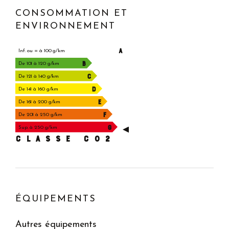
CONSOMMATION ET
ENVIRONNEMENT
A
Inf. ou = à 100 g/km
B
De 101 à 120 g/km
C
De 121 à 140 g/km
D
De 141 à 160 g/km
E
De 161 à 200 g/km
F
De 201 à 250 g/km
G
Sup. à 250 g/km
CLASSE C02
ÉQUIPEMENTS
Autres équipements