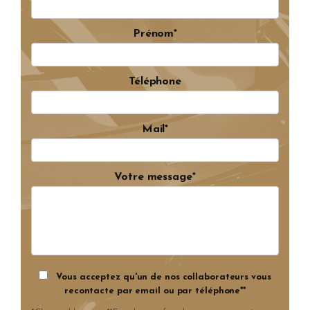
Prénom*
Téléphone
Mail*
Votre message*
Vous acceptez qu'un de nos collaborateurs vous
recontacte par email ou par téléphone**