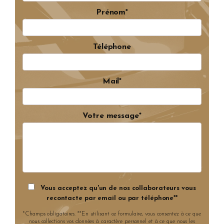
Prénom*
Téléphone
Mail*
Votre message*
Vous acceptez qu'un de nos collaborateurs vous
recontacte par email ou par téléphone**
*Champs obligatoires. **En utilisant ce formulaire, vous consentez à ce que
nous collections vos données à caractère personnel et à ce que nous les