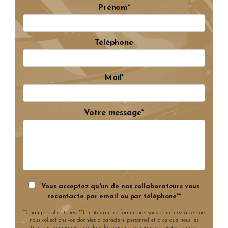
Prénom*
Téléphone
Mail*
Votre message*
Vous acceptez qu'un de nos collaborateurs vous
recontacte par email ou par téléphone**
*Champs obligatoires. **En utilisant ce formulaire, vous consentez à ce que
nous collections vos données à caractère personnel et à ce que nous les
traitions comme indiqué dans la présente politique de protection des