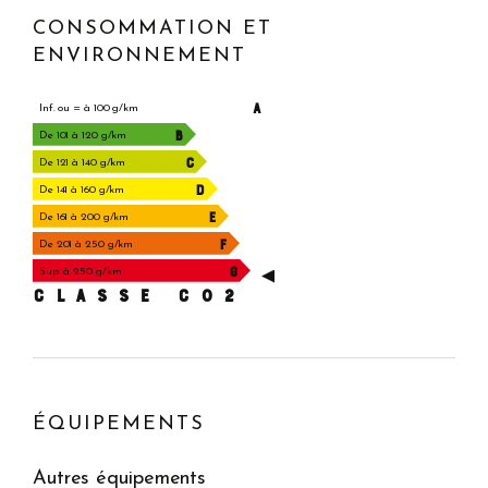
CONSOMMATION ET
ENVIRONNEMENT
A
Inf. ou = à 100 g/km
B
De 101 à 120 g/km
C
De 121 à 140 g/km
D
De 141 à 160 g/km
E
De 161 à 200 g/km
F
De 201 à 250 g/km
G
Sup. à 250 g/km
CLASSE C02
ÉQUIPEMENTS
Autres équipements