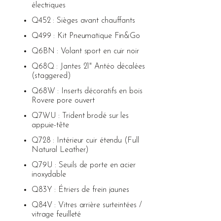
électriques
Q452 : Sièges avant chauffants
Q499 : Kit Pneumatique Fin&Go
Q6BN : Volant sport en cuir noir
Q68Q : Jantes 21" Antéo décalées
(staggered)
Q68W : Inserts décoratifs en bois
Rovere pore ouvert
Q7WU : Trident brodé sur les
appuie-tête
Q728 : Intérieur cuir étendu (Full
Natural Leather)
Q79U : Seuils de porte en acier
inoxydable
Q83Y : Étriers de frein jaunes
Q84V : Vitres arrière surteintées /
vitrage feuilleté