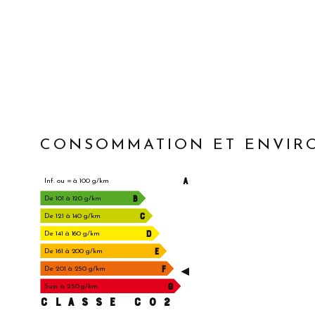
CONSOMMATION ET ENVI
A
Inf. ou = à 100 g/km
B
De 101 à 120 g/km
C
De 121 à 140 g/km
D
De 141 à 160 g/km
E
De 161 à 200 g/km
F
De 201 à 250 g/km
G
Sup. à 250 g/km
CLASSE C02