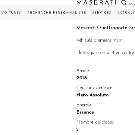
MASERATI Q
VENDUE
VOITURES
RECHERCHE PERSONNALISÉE
SERVICES
ACTUALI
Maserati Quattroporte Gra
Véhicule première main.
Historique complet en centre
Année
2018
Couleur extérieure
Nero Assoluto
Énergie
Essence
Nombre de places
5