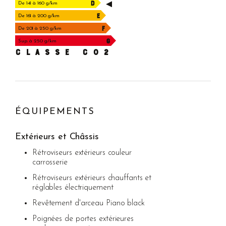
D
De 141 à 160 g/km
E
De 161 à 200 g/km
F
De 201 à 250 g/km
G
Sup. à 250 g/km
CLASSE C02
ÉQUIPEMENTS
Extérieurs et Châssis
Rétroviseurs extérieurs couleur
carrosserie
Rétroviseurs extérieurs chauffants et
réglables électriquement
Revêtement d'arceau Piano black
Poignées de portes extérieures