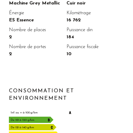
Machine Grey Metallic
Cuir noir
Énergie
Kilométrage
ES Essence
16 762
Nombre de places
Puissance din
2
184
Nombre de portes
Puissance fiscale
2
10
CONSOMMATION ET
ENVIRONNEMENT
A
Inf. ou = à 100 g/km
B
De 101 à 120 g/km
C
De 121 à 140 g/km