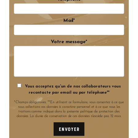
Mail*
Votre message*
Vous acceptez qu'un de nos collaborateurs vous
recontacte par email ou par téléphone**
*Champs obligatoires. **En utilisant ce formulaire, vous consentez à ce que
nous collections vos données à caractère personnel et à ce que nous les
traitions comme indiqué dans la présente politique de protection des
données. La durée de conservation de ces données n'excède pas 12 mois.