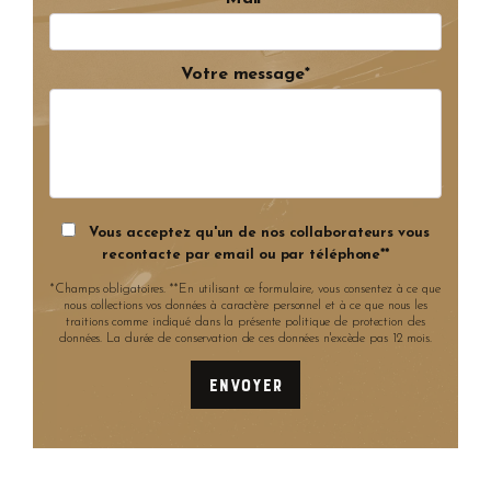
Votre message*
Vous acceptez qu'un de nos collaborateurs vous
recontacte par email ou par téléphone**
*Champs obligatoires. **En utilisant ce formulaire, vous consentez à ce que
nous collections vos données à caractère personnel et à ce que nous les
traitions comme indiqué dans la présente politique de protection des
données. La durée de conservation de ces données n'excède pas 12 mois.