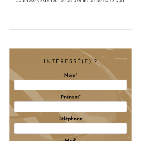
* Sous réserve d'erreur et/ou d'omission de notre part.
INTÉRESSÉ(E) ?
Nom*
Prénom*
Téléphone
Mail*