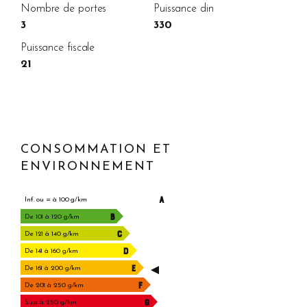
Nombre de portes
Puissance din
3
330
Puissance fiscale
21
CONSOMMATION ET
ENVIRONNEMENT
A
Inf. ou = à 100 g/km
B
De 101 à 120 g/km
C
De 121 à 140 g/km
D
De 141 à 160 g/km
E
De 161 à 200 g/km
F
De 201 à 250 g/km
G
Sup. à 250 g/km