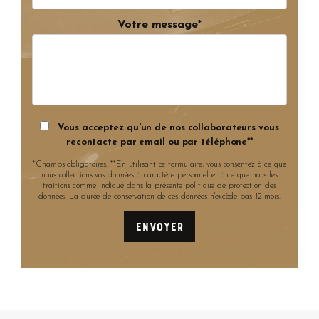
Votre message*
Vous acceptez qu'un de nos collaborateurs vous
recontacte par email ou par téléphone**
*Champs obligatoires. **En utilisant ce formulaire, vous consentez à ce que
nous collections vos données à caractère personnel et à ce que nous les
traitions comme indiqué dans la présente politique de protection des
données. La durée de conservation de ces données n'excède pas 12 mois.