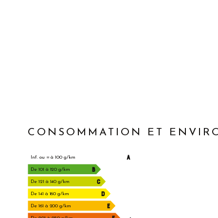
CONSOMMATION ET ENVI
A
Inf. ou = à 100 g/km
B
De 101 à 120 g/km
C
De 121 à 140 g/km
D
De 141 à 160 g/km
E
De 161 à 200 g/km