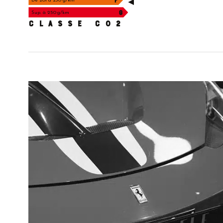
F
De 201 à 250 g/km
G
Sup. à 250 g/km
CLASSE C02