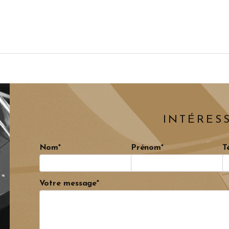
INTÉRESS
Nom*
Prénom*
T
Votre message*