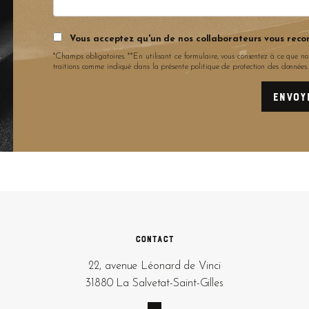
Vous acceptez qu'un de nos collaborateurs vous reco
*Champs obligatoires. **En utilisant ce formulaire, vous consentez à ce que no
traitions comme indiqué dans la présente politique de protection des données
Contact
22, avenue Léonard de Vinci
31880 La Salvetat-Saint-Gilles