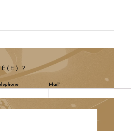
É(E) ?
éléphone
Mail*