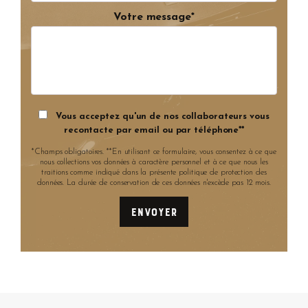
Votre message*
Vous acceptez qu'un de nos collaborateurs vous
recontacte par email ou par téléphone**
*Champs obligatoires. **En utilisant ce formulaire, vous consentez à ce que
nous collections vos données à caractère personnel et à ce que nous les
traitions comme indiqué dans la présente politique de protection des
données. La durée de conservation de ces données n'excède pas 12 mois.