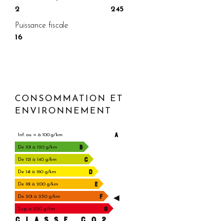
2
245
Puissance fiscale
16
CONSOMMATION ET
ENVIRONNEMENT
A
Inf. ou = à 100 g/km
B
De 101 à 120 g/km
C
De 121 à 140 g/km
D
De 141 à 160 g/km
E
De 161 à 200 g/km
F
De 201 à 250 g/km
G
Sup. à 250 g/km
CLASSE C02