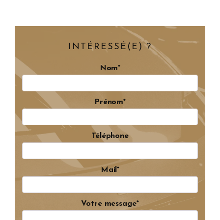
INTÉRESSÉ(E) ?
Nom*
Prénom*
Téléphone
Mail*
Votre message*