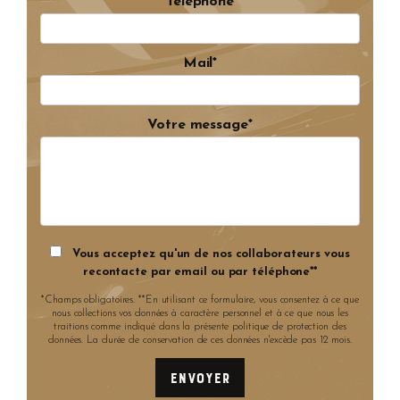
Téléphone
Mail*
Votre message*
Vous acceptez qu'un de nos collaborateurs vous
recontacte par email ou par téléphone**
*Champs obligatoires. **En utilisant ce formulaire, vous consentez à ce que
nous collections vos données à caractère personnel et à ce que nous les
traitions comme indiqué dans la présente politique de protection des
données. La durée de conservation de ces données n'excède pas 12 mois.