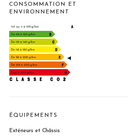
CONSOMMATION ET
ENVIRONNEMENT
A
Inf. ou = à 100 g/km
B
De 101 à 120 g/km
C
De 121 à 140 g/km
D
De 141 à 160 g/km
E
De 161 à 200 g/km
F
De 201 à 250 g/km
G
Sup. à 250 g/km
CLASSE C02
ÉQUIPEMENTS
Extérieurs et Châssis