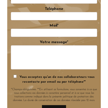
Téléphone
Mail*
Votre message*
Vous acceptez qu'un de nos collaborateurs vous
recontacte par email ou par téléphone**
*Champs obligatoires. **En utilisant ce formulaire, vous consentez à ce que
nous collections vos données à caractère personnel et à ce que nous les
traitions comme indiqué dans la présente politique de protection des
données. La durée de conservation de ces données n'excède pas 12 mois.