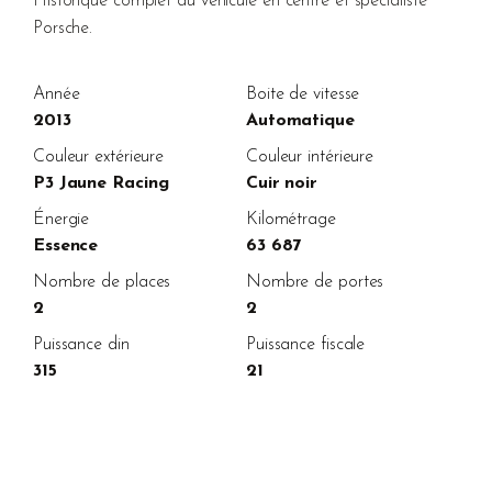
Historique complet du véhicule en centre et spécialiste
Porsche.
Année
Boite de vitesse
2013
Automatique
Couleur extérieure
Couleur intérieure
P3 Jaune Racing
Cuir noir
Énergie
Kilométrage
Essence
63 687
Nombre de places
Nombre de portes
2
2
Puissance din
Puissance fiscale
315
21